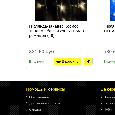
Гирлянда-занавес Космос
Гирля
100ламп белый 2х0.5+1.5м 8
10.8м
режимов (48)
831.60 руб.
530.
В корзину
В наличии
В нали
Помощь и сервисы
Важно
О компании
Личны
Доставка и оплата
Гарант
Скидки
Публи