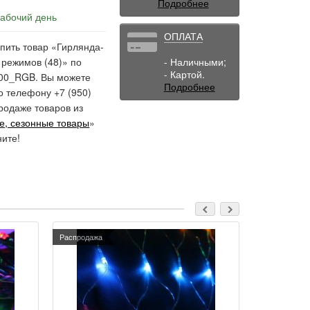
Подробнее
рабочий день
ОПЛАТА
пить товар «Гирлянда-
 режимов (48)» по
- Наличными;
- Картой.
100_RGB. Вы можете
Подробнее
о телефону +7 (950)
родаже товаров из
е, сезонные товары
»
ните!
Распродажа
Распродажа