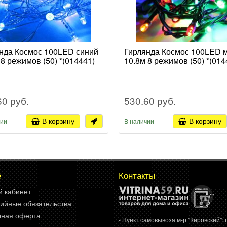
нда Космос 100LED синий
Гирлянда Космос 100LED 
 8 режимов (50) *(014441)
10.8м 8 режимов (50) *(014
60 руб.
530.60 руб.
В корзину
В корзину
чии
В наличии
е
Контакты
й кабинет
ийные обязательства
чная оферта
- Пункт самовывоза м-р "Кировский": г