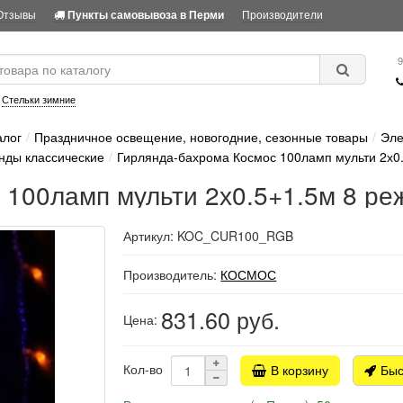
Отзывы
Производители
Пункты самовывоза в Перми
9
:
Стельки зимние
алог
Праздничное освещение, новогодние, сезонные товары
Эле
нды классические
Гирлянда-бахрома Космос 100ламп мульти 2х0.
 100ламп мульти 2х0.5+1.5м 8 ре
Артикул: KOC_CUR100_RGB
Производитель:
КОСМОС
831.60
руб.
Цена:
Кол-во
В корзину
Быс