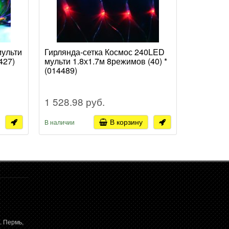
мульти
Гирлянда-сетка Космос 240LED
Гирлянда
427)
мульти 1.8х1.7м 8режимов (40) *
белый 1.
(014489)
1 528.98 руб.
1 528.9
В корзину
В наличии
В наличии
. Пермь,