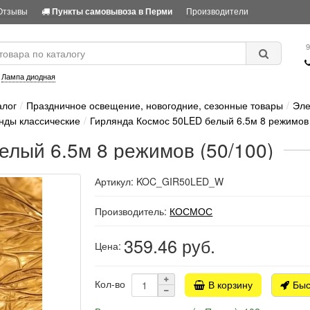
Отзывы
Производители
Пункты самовывоза в Перми
9
:
Лампа диодная
алог
Праздничное освещение, новогодние, сезонные товары
Эле
нды классические
Гирлянда Космос 50LED белый 6.5м 8 режимов 
елый 6.5м 8 режимов (50/100)
Артикул: KOC_GIR50LED_W
Производитель:
КОСМОС
359.46
руб.
Цена:
Кол-во
В корзину
Быс