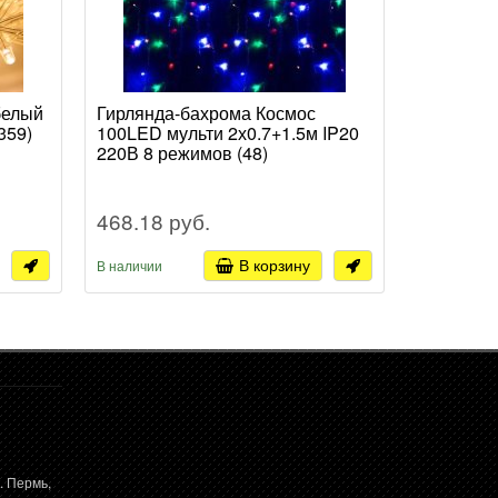
белый
Гирлянда-бахрома Космос
Гирлянда
359)
100LED мульти 2х0.7+1.5м IP20
белый 2.5
220В 8 режимов (48)
468.18 руб.
2 038.9
В корзину
В наличии
В наличии
. Пермь,