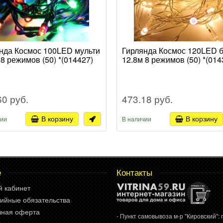
нда Космос 100LED мульти
Гирлянда Космос 120LED 
 8 режимов (50) *(014427)
12.8м 8 режимов (50) *(014
60 руб.
473.18 руб.
В корзину
В корзину
чии
В наличии
е
Контакты
й кабинет
ийные обязательства
чная оферта
- Пункт самовывоза м-р "Кировский": г