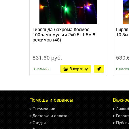
Гирлянда-бахрома Космос
Гирля
100ламп мульти 2х0.5+1.5м 8
10.8м
режимов (48)
831.60 руб.
530.
В корзину
В наличии
В нали
Помощь и сервисы
Важно
О компании
Личны
Доставка и оплата
Гарант
Скидки
Публи