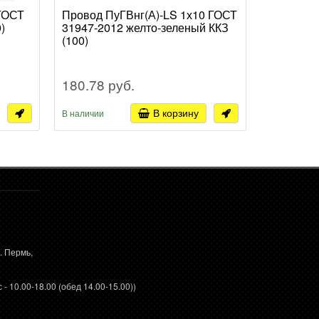
 ГОСТ
Провод ПуГВнг(А)-LS 1х10 ГОСТ
Провод П
)
31947-2012 желто-зеленый ККЗ
31947-20
(100)
180.78 руб.
180.78 
В корзину
В наличии
В наличии
. Пермь,
 - 10.00-18.00 (обед 14.00-15.00))