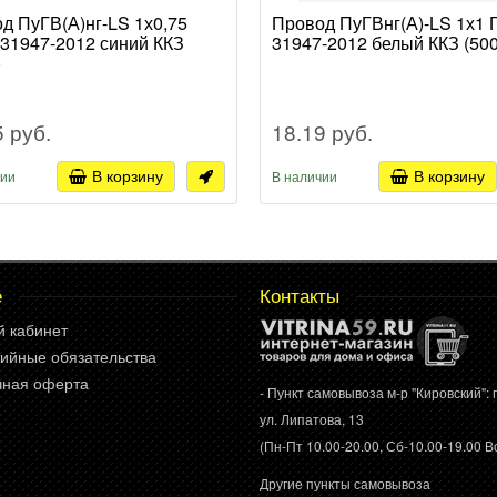
д ПуГВ(А)нг-LS 1х0,75
Провод ПуГВнг(А)-LS 1х1
31947-2012 синий ККЗ
31947-2012 белый ККЗ (500
)
5 руб.
18.19 руб.
В корзину
В корзину
чии
В наличии
е
Контакты
й кабинет
ийные обязательства
чная оферта
- Пункт самовывоза м-р "Кировский": г
ул. Липатова, 13
(Пн-Пт 10.00-20.00, Сб-10.00-19.00 Вс
Другие пункты самовывоза