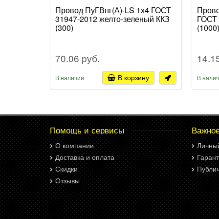
Провод ПуГВнг(А)-LS 1х4 ГОСТ
Прово
31947-2012 желто-зеленый ККЗ
ГОСТ 
(300)
(1000
70.06 руб.
14.1
В корзину
В наличии
В нали
Помощь и сервисы
Важно
О компании
Личны
Доставка и оплата
Гарант
Скидки
Публи
Отзывы