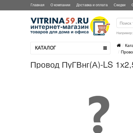
Главная
О компании
Доставка и оплата
Скидки
Например
Кат
КАТАЛОГ
Прово
Провод ПуГВнг(А)-LS 1х2,