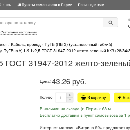
Отзывы
Производители
Пункты самовывоза в Перми
9
:
Светильник настольный
алог
Кабель, провод
ПуГВ (ПВ-3) (установочный гибкий)
д ПуГВнг(А)-LS 1х2,5 ГОСТ 31947-2012 желто-зеленый ККЗ (28/34/
5 ГОСТ 31947-2012 желто-зеленый
43.26
руб.
Цена:
Кол-во
В корзину
Быс
В наличии на складе (г. Пермь): 68 м
Бесплатно доставим в
пункт самовывоза
за 1 
Интернет-магазин «Витрина 59» предлагает к