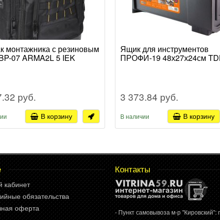
к монтажника с резиновым
Ящик для инструментов
BP-07 ARMA2L 5 IEK
ПРОФИ-19 48х27х24см TDM
7.32 руб.
3 373.84 руб.
В корзину
В корзину
чии
В наличии
е
Контакты
й кабинет
ийные обязательства
чная оферта
- Пункт самовывоза м-р "Кировский": г