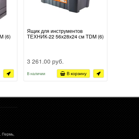
Ящик для инструментов
Сумка мо
 (6)
ТЕХНИК-22 56х28х24 см TDM (6)
3 261.00 руб.
3 457.8
В корзину
В наличии
В наличии
. Пермь,