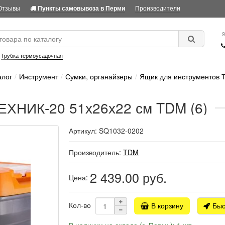
Отзывы
Производители
Пункты самовывоза в Перми
9
:
Трубка термоусадочная
алог
Инструмент
Сумки, органайзеры
Ящик для инструментов 
ЕХНИК-20 51х26х22 см TDM (6)
Артикул: SQ1032-0202
Производитель:
TDM
2 439.00
руб.
Цена:
Кол-во
В корзину
Быс