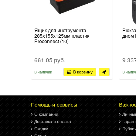
Ящик для инструмента
Рюкза
285х155х125мм пластик
дном 
Proconnect (10)
661.05 руб.
9 33
В корзину
В наличии
В нали
Помощь и сервисы
Важно
О компании
Личны
Доставка и оплата
Гарант
Скидки
Публи
Отзывы