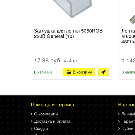
Заглушка для ленты 5050RGB
Лента
220В General (10)
м 600
480Лм
17.88 руб.
1 14
за 4 шт
В корзину
В наличии
В нали
Помощь и сервисы
Важно
О компании
Личны
Доставка и оплата
Гарант
Скидки
Публи