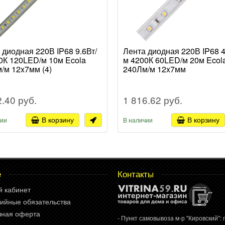
 диодная 220В IP68 9.6Вт/
Лента диодная 220В IP68 4
0К 120LED/м 10м Ecola
м 4200К 60LED/м 20м Ecol
/м 12x7мм (4)
240Лм/м 12x7мм
2.40 руб.
1 816.62 руб.
В корзину
В корзину
чии
В наличии
е
Контакты
й кабинет
ийные обязательства
чная оферта
- Пункт самовывоза м-р "Кировский": г