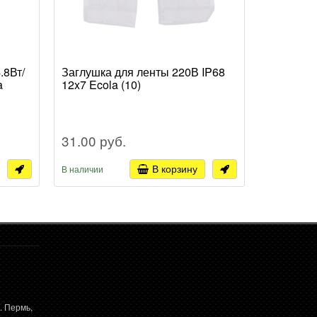
.8Вт/
Заглушка для ленты 220В IP68
Шнур пит
a
12x7 Ecola (10)
ленты 60
31.00 руб.
118.69 
В корзину
В наличии
В наличии
. Пермь,