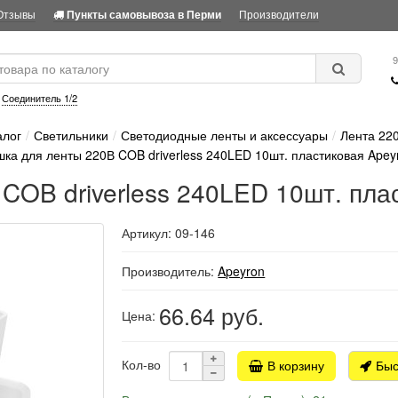
Отзывы
Производители
Пункты самовывоза в Перми
9
:
Соединитель 1/2
алог
Светильники
Светодиодные ленты и аксессуары
Лента 22
шка для ленты 220В COB driverless 240LED 10шт. пластиковая Apey
COB driverless 240LED 10шт. пла
Артикул: 09-146
Производитель:
Apeyron
66.64
руб.
Цена:
Кол-во
В корзину
Быс