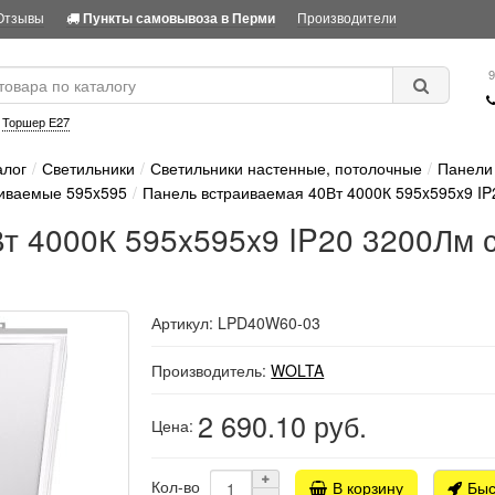
Отзывы
Производители
Пункты самовывоза в Перми
9
:
Торшер Е27
алог
Светильники
Светильники настенные, потолочные
Панели 
иваемые 595x595
Панель встраиваемая 40Вт 4000К 595x595x9 IP
т 4000К 595x595x9 IP20 3200Лм с
Артикул: LPD40W60-03
Производитель:
WOLTA
2 690.10
руб.
Цена:
Кол-во
В корзину
Быс