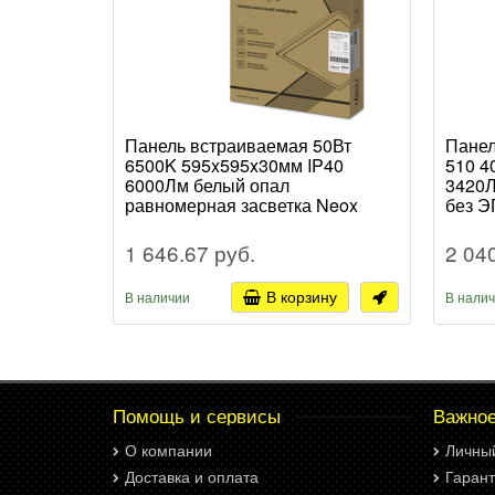
Панель встраиваемая 50Вт
Панел
6500K 595x595x30мм IP40
510 4
6000Лм белый опал
3420Л
равномерная засветка Neox
без Э
ДВО-PRO (4)
1 646.67 руб.
2 04
В корзину
В наличии
В нали
Помощь и сервисы
Важно
О компании
Личны
Доставка и оплата
Гарант