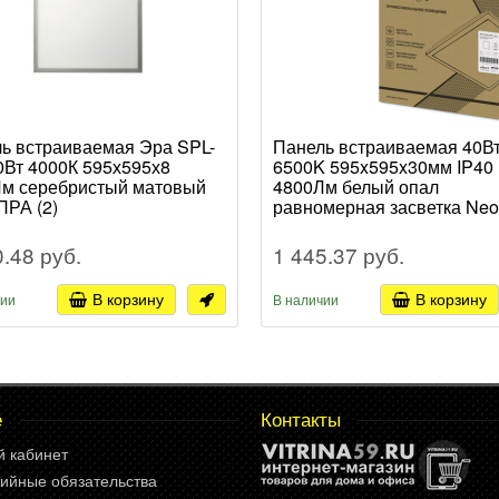
ь встраиваемая Эра SPL-
Панель встраиваемая 40В
0Вт 4000К 595х595х8
6500K 595x595x30мм IP40
м серебристый матовый
4800Лм белый опал
ПРА (2)
равномерная засветка Neo
ДВО-PRO (4)
0.48 руб.
1 445.37 руб.
В корзину
В корзину
чии
В наличии
е
Контакты
й кабинет
ийные обязательства