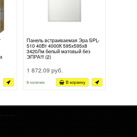
т
Панель встраиваемая Эра SPL-
Панель в
510 40Вт 4000К 595х595х8
510 40Вт
3420Лм белый матовый без
3420Лм б
x
ЭПРА!!! (2)
ЭПРА!!! (
1 872.09 руб.
1 872.0
В корзину
В наличии
В наличии