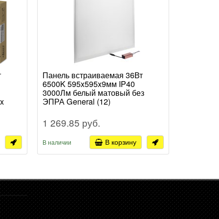
т
Панель встраиваемая 36Вт
Панель в
6500K 595x595x9мм IP40
4000К 59
3000Лм белый матовый без
бел опал
x
ЭПРА General (12)
(10)
1 269.85 руб.
2 690.1
В корзину
В наличии
В наличии