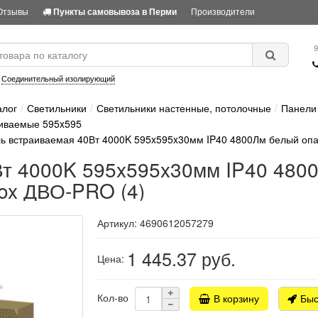
Отзывы
Производители
Пункты самовывоза в Перми
9
:
Соединительный изолирующий
алог
Светильники
Светильники настенные, потолочные
Панели 
иваемые 595x595
ь встраиваемая 40Вт 4000K 595x595x30мм IP40 4800Лм белый опа
Вт 4000K 595x595x30мм IP40 480
ox ДВО-PRO (4)
Артикул: 4690612057279
1 445.37
руб.
Цена:
Кол-во
В корзину
Быс