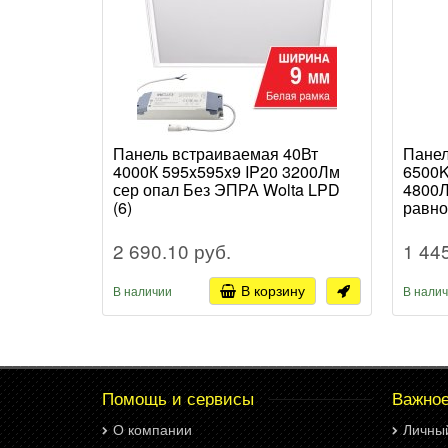
Панель встраиваемая 40Вт
Панел
4000К 595x595x9 IP20 3200Лм
6500K
сер опал Без ЭПРА Wolta LPD
4800Л
(6)
равно
ДВО-P
2 690.10 руб.
1 44
В корзину
В наличии
В нали
Помощь и сервисы
Важно
О компании
Личны