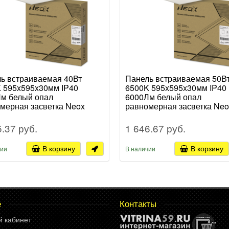
ь встраиваемая 40Вт
Панель встраиваемая 50В
 595x595x30мм IP40
6500K 595x595x30мм IP40
м белый опал
6000Лм белый опал
мерная засветка Neox
равномерная засветка Neo
RO (4)
ДВО-PRO (4)
5.37 руб.
1 646.67 руб.
В корзину
В корзину
чии
В наличии
е
Контакты
й кабинет