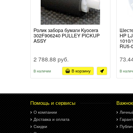
Ролик забора бумаги Kyocera
Шесте
302F906240 PULLEY PICKUP
HP LJ
ASSY
1010/
RU5-
2 788.88 руб.
73.4
В корзину
В наличии
В нали
Помощь и сервисы
Важно
О компании
Личны
Доставка и оплата
Гарант
Скидки
Публи