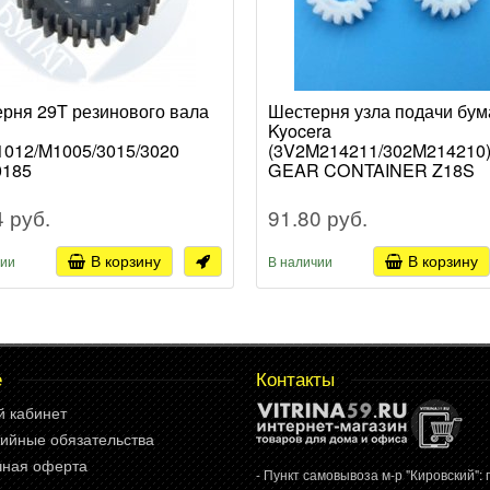
рня 29T резинового вала
Шестерня узла подачи бум
Kyocera
1012/M1005/3015/3020
(3V2M214211/302M214210
0185
GEAR CONTAINER Z18S
4 руб.
91.80 руб.
В корзину
В корзину
чии
В наличии
е
Контакты
й кабинет
ийные обязательства
чная оферта
- Пункт самовывоза м-р "Кировский": г