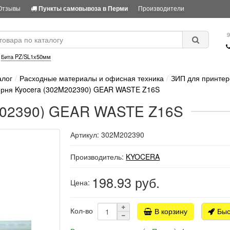
Отзывы
Производители
Пункты самовывоза в Перми
9
:
Бита PZ/SL1х50мм
алог
Расходные материалы и офисная техника
ЗИП для принтер
рня Kyocera (302M202390) GEAR WASTE Z16S
202390) GEAR WASTE Z16S
Артикул: 302M202390
Производитель:
KYOCERA
198.93
руб.
Цена:
Кол-во
В корзину
Быс