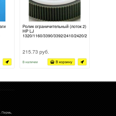
аги
Ролик ограничительный (лоток 2)
Шестерня
HP LJ
(302M21
)
1320/1160/3390/3392/2410/2420/2430/P2014/P2
CONTAIN
215.73 руб.
137.70 
В корзину
В наличии
В наличии
. Пермь,