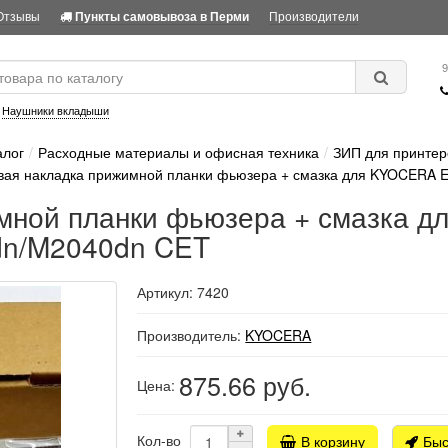
Отзывы
Производители
Пункты самовывоза в Перми
9
:
Наушники вкладыши
алог
Расходные материалы и офисная техника
ЗИП для принтер
вая накладка прижимной планки фьюзера + смазка для KYOCERA
имной планки фьюзера + смазка
dn/M2040dn CET
Артикул: 7420
Производитель:
KYOCERA
875.66
руб.
Цена:
Кол-во
В корзину
Быс