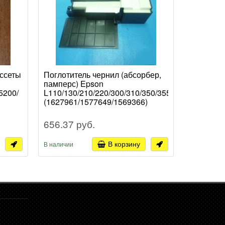
ассеты
Поглотитель чернил (абсорбер,
Шестерня
памперс) Epson
термозак
5200/
L110/130/210/220/300/310/350/355
302F9250
(1627961/1577649/1569366)
е,
656.37 руб.
1 377.7
В корзину
В наличии
В наличии