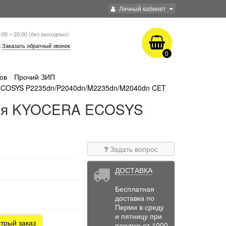
Личный кабинет
:00 – 20:00 (без выходных)
Заказать обратный звонок
0
ов
Прочий ЗИП
 ECOSYS P2235dn/P2040dn/M2235dn/M2040dn CET
 для KYOCERA ECOSYS
Задать вопрос
ДОСТАВКА
Бесплатная
доставка по
Перми в среду
и пятницу при
трый заказ
покупке от 1000