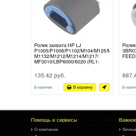
Ролик захвата HP LJ
Ролик
P1005/P1006/P1102/M104/M125/M127/M132/
3BR0
M1132/M1212/M1214/M1217/
FEED
MF3010/LBP6000/6020 (RL1-
1443/RL1-1442/RL1-2593/CZ172-
65001) CET (1/10)
135.42 руб.
887.
В корзину
В наличии
В нали
Помощь и сервисы
Важно
О компании
Личны