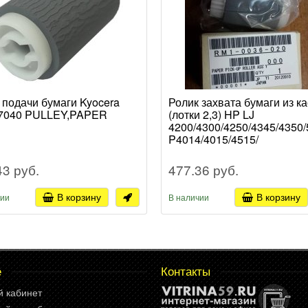
 подачи бумаги Kyocera
Ролик захвата бумаги из к
M479/
7040 PULLEY,PAPER
(лотки 2,3) HP LJ
4200/4300/4250/4345/4350/
P4014/4015/4515/
M601/M602/M603/ CLJ
4700/4730/CP4005 в коробк
43 руб.
477.36 руб.
RM1-0036
В корзину
В корзину
чии
В наличии
е
Контакты
й кабинет