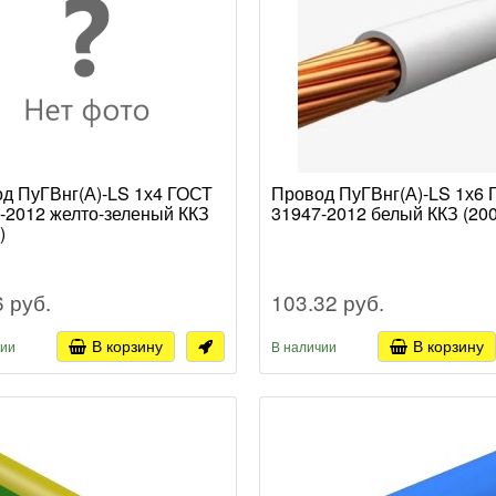
д ПуГВнг(А)-LS 1х4 ГОСТ
Провод ПуГВнг(А)-LS 1х6
-2012 желто-зеленый ККЗ
31947-2012 белый ККЗ (200
)
6 руб.
103.32 руб.
В корзину
В корзину
чии
В наличии