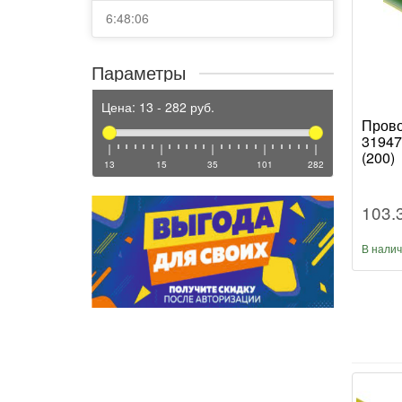
6:48:06
Параметры
Цена:
13
-
282
руб.
Прово
31947
(200)
13
15
35
101
282
103.
В нали