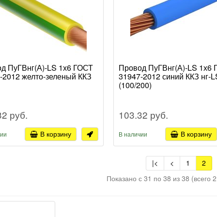
д ПуГВнг(А)-LS 1х6 ГОСТ
Провод ПуГВнг(А)-LS 1х6
-2012 желто-зеленый ККЗ
31947-2012 синий ККЗ нг-L
(100/200)
32 руб.
103.32 руб.
В корзину
В корзину
чии
В наличии
|<
<
1
2
Показано с 31 по 38 из 38 (всего 