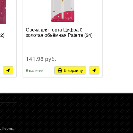
Свеча для торта Цифра 0
Свеча дл
2)
золотая объёмная Paterra (24)
6шт золот
141.98 руб.
48.39 р
В корзину
В наличии
В наличии
. Пермь,