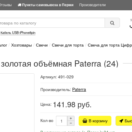
Отзывы
Производители
Пункты самовывоза в Перми
9
:
Кабель USB-iPhone8pin
алог
Хозтовары
Свечи
Свечи для торта
Свеча для торта Цифра
золотая объёмная Paterra (24)
Артикул: 491-029
Производитель:
Paterra
141.98
руб.
Цена:
Кол-во
В корзину
Быс