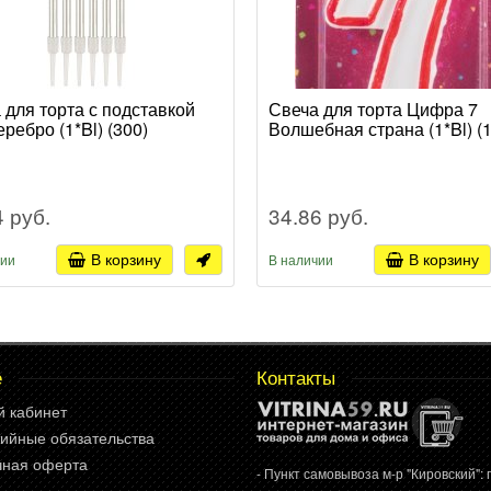
 для торта с подставкой
Свеча для торта Цифра 7
ребро (1*Bl) (300)
Волшебная страна (1*Bl) (1
4 руб.
34.86 руб.
В корзину
В корзину
чии
В наличии
е
Контакты
й кабинет
ийные обязательства
чная оферта
- Пункт самовывоза м-р "Кировский": г