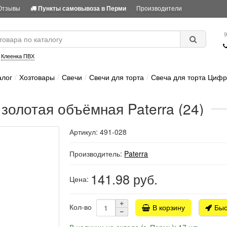
Отзывы
Производители
Пункты самовывоза в Перми
9
:
Клеенка ПВХ
алог
Хозтовары
Свечи
Свечи для торта
Свеча для торта Цифра
золотая объёмная Paterra (24)
Артикул: 491-028
Производитель:
Paterra
141.98
руб.
Цена:
Кол-во
В корзину
Быс