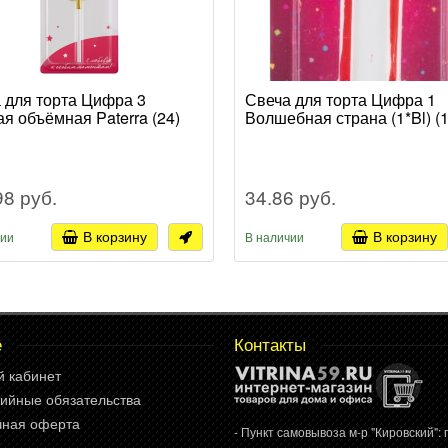
 для торта Цифра 3
Свеча для торта Цифра 1
ая объёмная Paterra (24)
Волшебная страна (1*Bl) (1
98 руб.
34.86 руб.
В корзину
В корзину
чии
В наличии
е
Контакты
й кабинет
ийные обязательства
чная оферта
- Пункт самовывоза м-р "Кировский": г