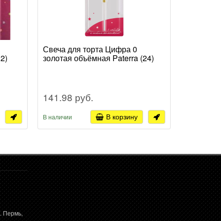
Свеча для торта Цифра 0
Свеча дл
2)
золотая объёмная Paterra (24)
золотая о
141.98 руб.
141.98 
В корзину
В наличии
В наличии
. Пермь,