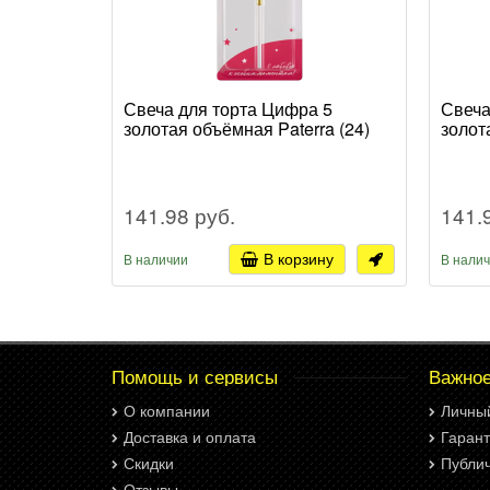
Свеча для торта Цифра 5
Свеча
золотая объёмная Paterra (24)
золот
141.98 руб.
141.
В корзину
В наличии
В нали
Помощь и сервисы
Важно
О компании
Личны
Доставка и оплата
Гарант
Скидки
Публи
Отзывы