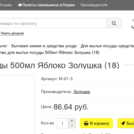
Отзывы
Производители
Пункты самовывоза в Перми
9
:
Лампа диодная
алог
Бытовая химия и средства ухода
Для мытья посуды средств
тво для мытья посуды 500мл Яблоко Золушка (18)
ды 500мл Яблоко Золушка (18)
Артикул: М-01-3
Производитель:
Золушка
86.64
руб.
Цена:
Кол-во
В корзину
Быс