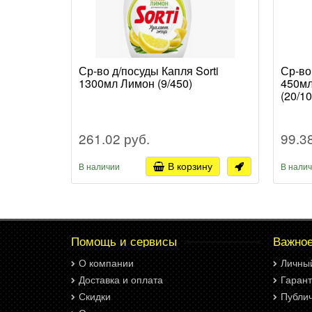
Ср-во д/посуды Капля Sorti
Ср-во
1300мл Лимон (9/450)
450мл
(20/1
261.02 руб.
99.3
В корзину
В наличии
В нали
Помощь и сервисы
Важно
О компании
Личны
Доставка и оплата
Гарант
Скидки
Публи