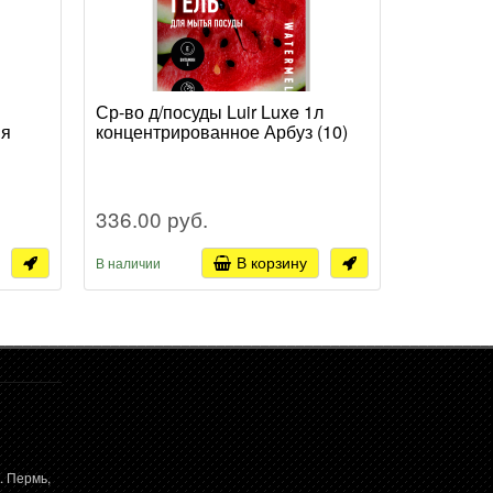
Ср-во д/посуды Luir Luxe 1л
Ср-во д/
ия
концентрированное Арбуз (10)
Бальзам 
336.00 руб.
149.10 
В корзину
В наличии
В наличии
. Пермь,