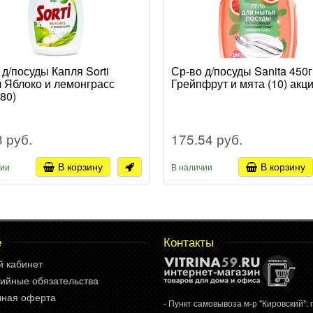
 д/посуды Капля Sorti
Ср-во д/посуды Sanita 450г
 Яблоко и лемонграсс
Грейпфрут и мята (10) акц
080)
8 руб.
175.54 руб.
В корзину
В корзину
чии
В наличии
е
Контакты
й кабинет
ийные обязательства
чная оферта
- Пункт самовывоза м-р "Кировский": г