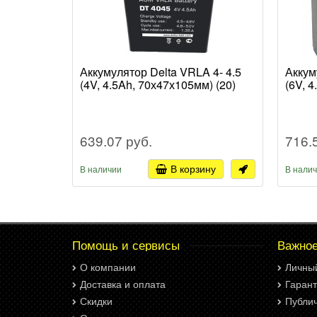
Аккумулятор Delta VRLA 4- 4.5
Аккум
(4V, 4.5Ah, 70х47х105мм) (20)
(6V, 
639.07 руб.
716.
В корзину
В наличии
В нали
Помощь и сервисы
Важно
О компании
Личны
Доставка и оплата
Гарант
Скидки
Публи