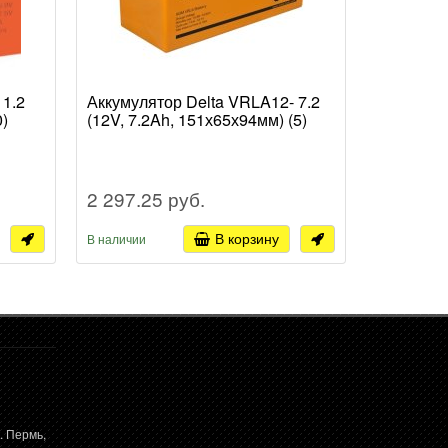
 1.2
Аккумулятор Delta VRLA12- 7.2
Аккумуля
0)
(12V, 7.2Ah, 151х65х94мм) (5)
(12V, 12A
2 297.25 руб.
2 662.8
В корзину
В наличии
В наличии
. Пермь,