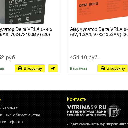
улятор Delta VRLA 6- 4.5
Аккумулятор Delta VRLA 6-
4.5Ah, 70x47x100мм) (20)
(6V, 1.2Ah, 97x24x52мм) (2
52 руб.
454.10 руб.
В корзину
В корзину
чии
В наличии
е
Контакты
й кабинет
ийные обязательства
чная оферта
- Пункт самовывоза м-р "Кировский": г