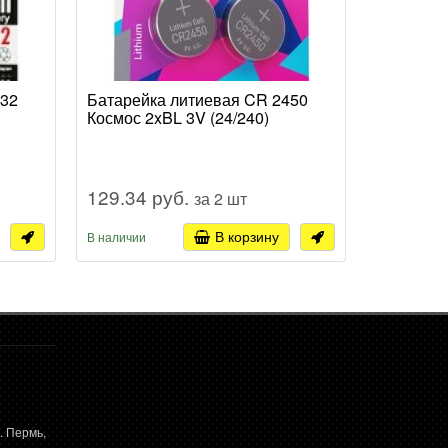
032
Батарейка литиевая CR 2450
Батарейк
Космос 2xBL 3V (24/240)
Renata 1x
129.34 руб.
84.03 р
за 2 шт
В корзину
В наличии
В наличии
. Пермь,