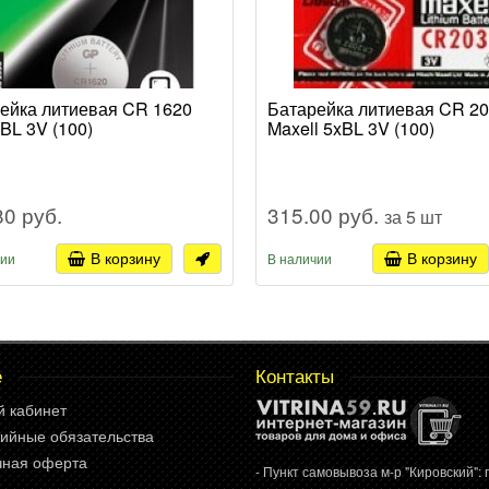
ейка литиевая CR 1620
Батарейка литиевая CR 2
BL 3V (100)
Maxell 5xBL 3V (100)
80 руб.
315.00 руб.
за 5 шт
В корзину
В корзину
чии
В наличии
е
Контакты
й кабинет
ийные обязательства
чная оферта
- Пункт самовывоза м-р "Кировский": г