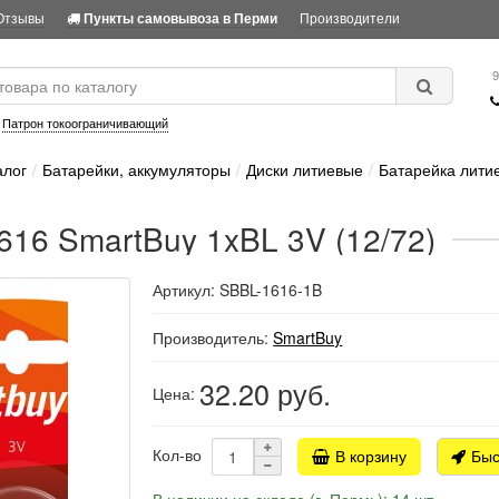
Отзывы
Производители
Пункты самовывоза в Перми
9
:
Патрон токоограничивающий
алог
Батарейки, аккумуляторы
Диски литиевые
Батарейка литие
616 SmartBuy 1xBL 3V (12/72)
Артикул: SBBL-1616-1B
Производитель:
SmartBuy
32.20
руб.
Цена:
Кол-во
В корзину
Быс