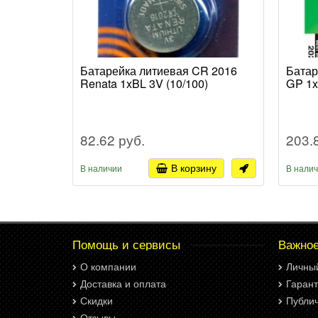
Батарейка литиевая CR 2016
Батар
Renata 1xBL 3V (10/100)
GP 1x
82.62 руб.
203.
В корзину
В наличии
В нали
Помощь и сервисы
Важно
О компании
Личны
Доставка и оплата
Гарант
Скидки
Публи
Отзывы