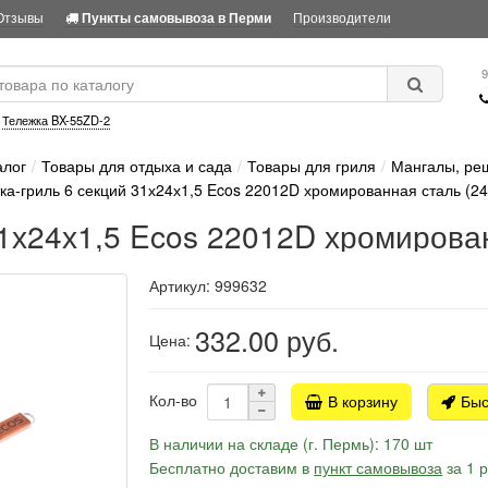
Отзывы
Производители
Пункты самовывоза в Перми
9
:
Тележка BX-55ZD-2
алог
Товары для отдыха и сада
Товары для гриля
Мангалы, ре
ка-гриль 6 секций 31х24х1,5 Ecos 22012D хромированная сталь (24
1х24х1,5 Ecos 22012D хромирован
Артикул: 999632
332.00
руб.
Цена:
Кол-во
В корзину
Быс
В наличии на складе (г. Пермь): 170 шт
Бесплатно доставим в
пункт самовывоза
за 1 