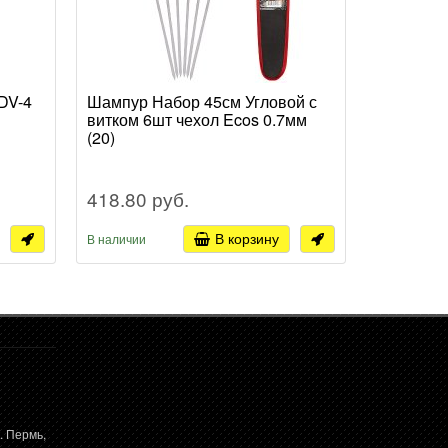
DV-4
Шампур Набор 45см Угловой с
Мангал 
витком 6шт чехол Ecos 0.7мм
35х24х35
(20)
418.80 руб.
392.10 
В корзину
В наличии
В наличии
. Пермь,