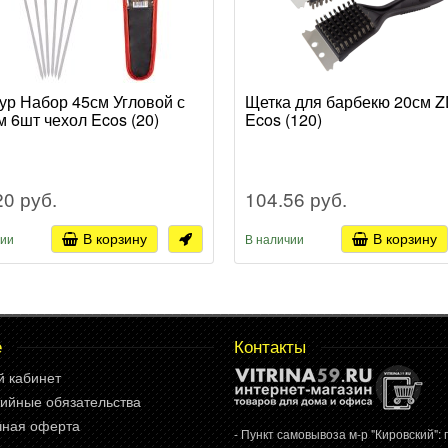
р Набор 45см Угловой с
Щетка для барбекю 20см Z
м 6шт чехол Ecos (20)
Ecos (120)
20 руб.
104.56 руб.
В корзину
В корзину
чии
В наличии
е
Контакты
й кабинет
ийные обязательства
чная оферта
- Пункт самовывоза м-р "Кировский": г