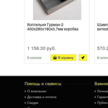
Коптильня Гурман-2
Шампу
400х280х180х0,7мм коробка
витко
1 158.30 руб.
570.
В корзину
В наличии
В нали
Помощь и сервисы
Важно
О компании
Личны
Доставка и оплата
Гарант
Скидки
Публи