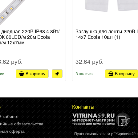
 диодная 220В IP68 4.8Вт/
Заглушка для ленты 220В 
0К 60LED/м 20м Ecola
14x7 Ecola 10шт (1)
/м 12x7мм
6.62 руб.
32.64 руб.
В корзину
В корзину
чии
В наличии
е
Контакты
й кабинет
ийные обязательства
чная оферта
- Пункт самовывоза м-р "Кировский": г