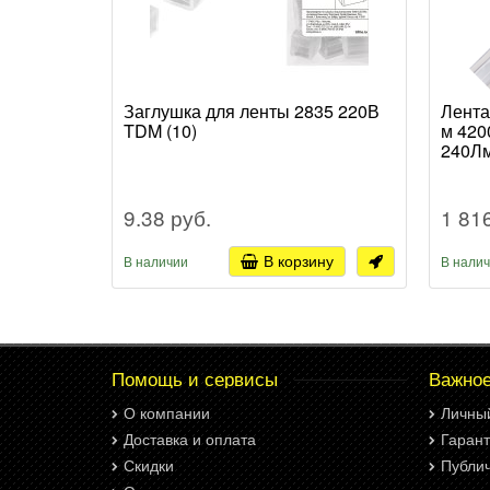
Заглушка для ленты 2835 220В
Лента
TDM (10)
м 420
240Лм
9.38 руб.
1 81
В корзину
В наличии
В нали
Помощь и сервисы
Важно
О компании
Личны
Доставка и оплата
Гарант
Скидки
Публи