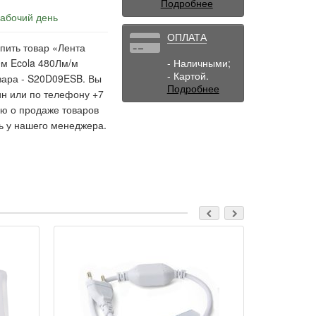
Подробнее
рабочий день
ОПЛАТА
пить товар «Лента
0м Ecola 480Лм/м
- Наличными;
- Картой.
овара - S20D09ESB. Вы
Подробнее
ин или по телефону +7
ю о продаже товаров
ь у нашего менеджера.