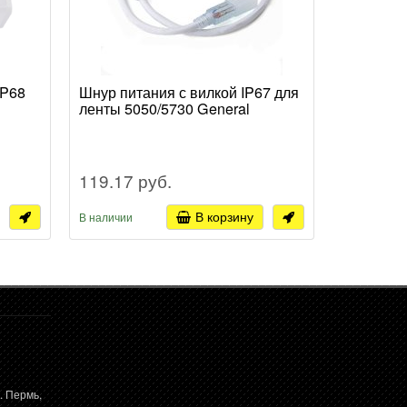
IP68
Шнур питания с вилкой IP67 для
Лента ди
ленты 5050/5730 General
6500К C
10х4мм 8
1000лм/м
119.17 руб.
13 863.
В корзину
В наличии
В наличии
. Пермь,