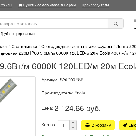
Отзывы
Производители
Пункты самовывоза в Перми
9
:
Труба гофрированная
алог
Светильники
Светодиодные ленты и аксессуары
Лента 22
 диодная 220В IP68 9.6Вт/м 6000К 120LED/м 20м Ecola 480Лм/м 12
9.6Вт/м 6000К 120LED/м 20м Ecol
Артикул: S20D09ESB
Производитель:
Ecola
2 124.66
руб.
Цена:
Кол-во
В корзину
Быс