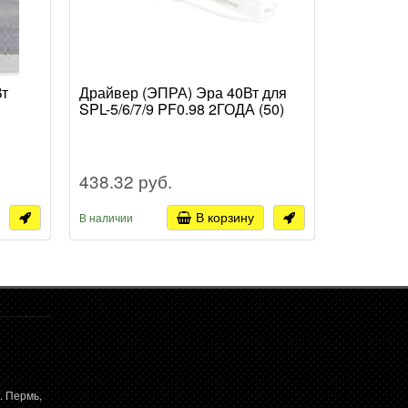
Вт
Драйвер (ЭПРА) Эра 40Вт для
Панель г
SPL-5/6/7/9 PF0.98 2ГОДА (50)
588x588x
белый ма
438.32 руб.
1 023.9
В корзину
В наличии
В наличии
. Пермь,