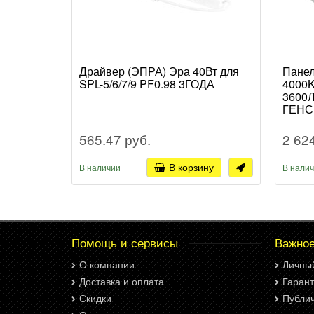
Драйвер (ЭПРА) Эра 40Вт для
Панел
SPL-5/6/7/9 PF0.98 3ГОДА
4000K
3600Л
ГЕНСВ
565.47 руб.
2 62
В корзину
В наличии
В нали
Помощь и сервисы
Важно
О компании
Личны
Доставка и оплата
Гарант
Скидки
Публи