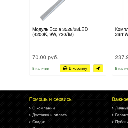
Модуль Ecola 3528/28LED
Компл
(4200K, 9W, 720Лм)
2шт W
70.00 руб.
237.
В корзину
В наличии
В нали
Помощь и сервисы
Важно
О компании
Личны
Доставка и оплата
Гарант
Скидки
Публи