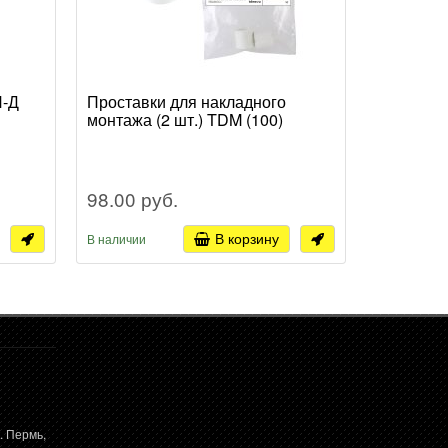
П-Д
Проставки для накладного
Подвес тр
монтажа (2 шт.) TDM (100)
TDM (50)
98.00 руб.
147.00 
В корзину
В наличии
В наличии
. Пермь,