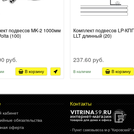
ект подвесов MK-2 1000мм
Комплект подвесов LP-КП
olta (100)
LLT длинный (20)
90 руб.
237.60 руб.
В корзину
В корзину
чии
В наличии
е
Контакты
й кабинет
ийные обязательства
чная оферта
- Пункт самовывоза м-р "Кировский": г