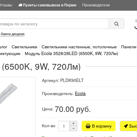
Отзывы
Производители
Пункты самовывоза в Перми
9
:
Лампа диодная
алог
Светильники
Светильники настенные, потолочные
Панели 
лектующие
Модуль Ecola 3528/28LED (6500K, 9W, 720Лм)
 (6500K, 9W, 720Лм)
Артикул: PLDK90ELT
Производитель:
Ecola
70.00
руб.
Цена:
Кол-во
В корзину
Быс