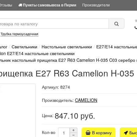
Отзывы
Производители
Пункты самовывоза в Перми
9
:
Трубка термоусадочная
алог
Светильники
Настольные светильники
Е27/Е14 настольные
ion Е27/Е14 настольные светильники
льник настольный прищепка Е27 R63 Camelion H-035 C03 серебро 
рищепка Е27 R63 Camelion H-035 
Артикул: 8274
Производитель:
CAMELION
847.10
руб.
Цена:
Кол-во
В корзину
Быс