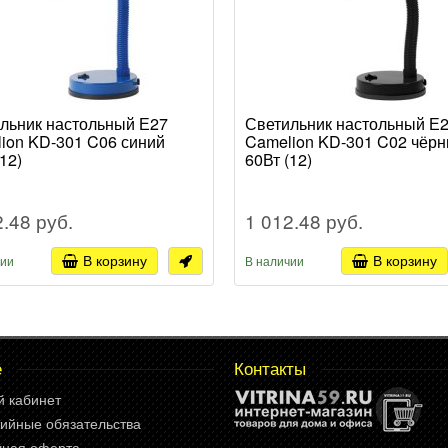
льник настольный Е27
Светильник настольный Е
ion KD-301 C06 синий
Camelion KD-301 C02 чёр
12)
60Вт (12)
2.48 руб.
1 012.48 руб.
В корзину
В корзину
чии
В наличии
е
Контакты
й кабинет
ийные обязательства
чная оферта