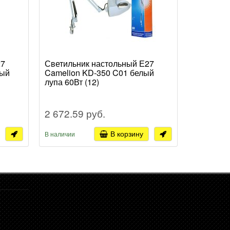
27
Светильник настольный Е27
Светильн
ный
Camelion KD-350 C01 белый
Camelion
лупа 60Вт (12)
60Вт (12)
2 672.59 руб.
1 012.4
В корзину
В наличии
В наличии