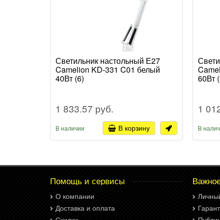
Светильник настольный Е27
Свети
Camelion KD-331 C01 белый
Camel
40Вт (6)
60Вт (
1 833.57 руб.
1 01
В корзину
В наличии
В нали
Помощь и сервисы
Важно
О компании
Личны
Доставка и оплата
Гарант
Скидки
Публи