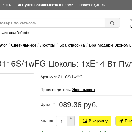
Отзывы
Производители
Пункты самовывоза в Перми
9
:
Салфетки Defender
алог
Светильники
Люстры
Бра классика
Бра Модерн ЭкономСв
116S/1wFG Цоколь: 1xE14 Вт Пул
Артикул: 3116S/1wFG
Производитель:
Экономсвет
1 089.36
руб.
Цена:
Кол-во
В корзину
Быс