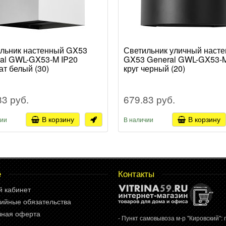
льник настенный GX53
Светильник уличный наст
al GWL-GX53-M IP20
GX53 General GWL-GX53-M
ат белый (30)
круг черный (20)
83 руб.
679.83 руб.
В корзину
В корзину
чии
В наличии
е
Контакты
й кабинет
ийные обязательства
чная оферта
- Пункт самовывоза м-р "Кировский": г