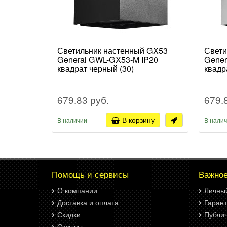
Светильник настенный GX53
Свети
General GWL-GX53-M IP20
Gener
квадрат черный (30)
квадр
679.83 руб.
679.
В корзину
В наличии
В нали
Помощь и сервисы
Важно
О компании
Личны
Доставка и оплата
Гарант
Скидки
Публи
Отзывы