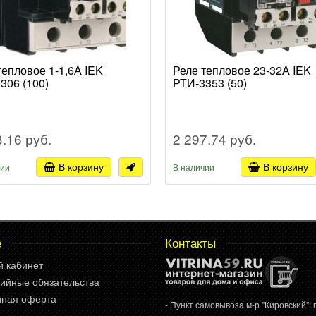
тепловое 1-1,6А IEK
Реле тепловое 23-32А IEK
306 (100)
РТИ-3353 (50)
3.16 руб.
2 297.74 руб.
В корзину
В корзину
чии
В наличии
е
Контакты
й кабинет
ийные обязательства
чная оферта
- Пункт самовывоза м-р "Кировский": г