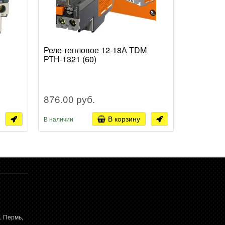
Реле тепловое 12-18А TDM
Реле теп
РТН-1321 (60)
РТИ-1322
876.00 руб.
1 008.0
В корзину
В наличии
В наличии
. Пермь,