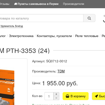
Отзывы
Производители
Пункты самовывоза в Перми
9
:
Удлинитель 5гнёзд
алог
Электротехника
Контакторы, пускатели
Реле тепловые
Р
M РТН-3353 (24)
Артикул: SQ0712-0012
Производитель:
TDM
1 955.00
руб.
Цена:
Кол-во
В корзину
Быс