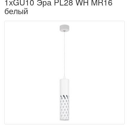
1хGU10 Эра PL28 WH MR16
белый