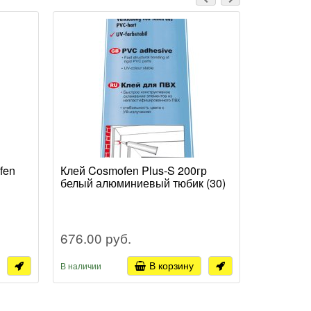
fen
Клей Cosmofen Plus-S 200гр
Клей Cos
белый алюминиевый тюбик (30)
20гр (20/
676.00 руб.
363.00 
В корзину
В наличии
В наличии