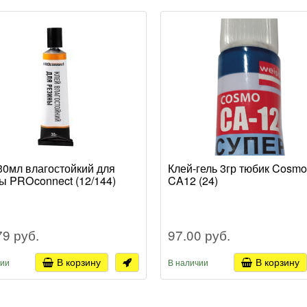
30мл влагостойкий для
Клей-гель 3гр тюбик Cosmo
ы PROconnect (12/144)
CA12 (24)
79 руб.
97.00 руб.
В корзину
В корзину
чии
В наличии