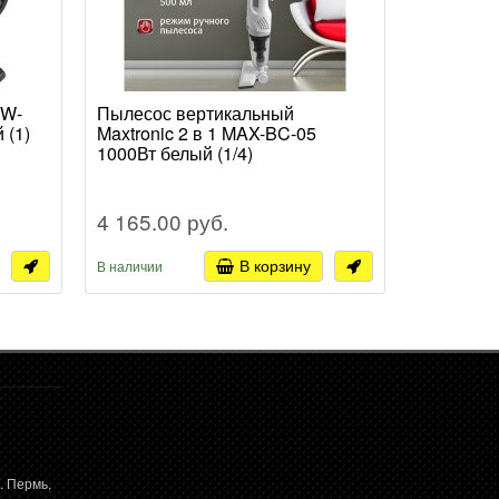
JW-
Пылесос вертикальный
Пылесос 
 (1)
Maxtronic 2 в 1 MAX-BC-05
2600Вт ж
1000Вт белый (1/4)
4 165.00 руб.
8 554.0
В корзину
В наличии
В наличии
. Пермь,