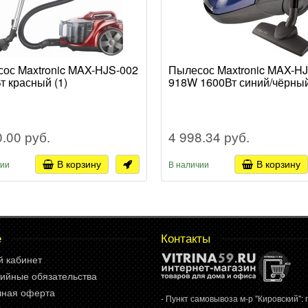
ос Maxtronic MAX-HJS-002
Пылесос Maxtronic MAX-H
т красный (1)
918W 1600Вт синий/чёрный
0.00 руб.
4 998.34 руб.
В корзину
В корзину
чии
В наличии
е
Контакты
й кабинет
ийные обязательства
чная оферта
- Пункт самовывоза м-р "Кировский": г