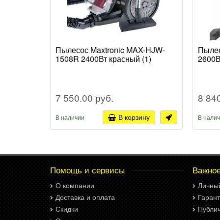
Пылесос Maxtronic MAX-HJW-
Пылес
1508R 2400Вт красный (1)
2600В
7 550.00 руб.
8 84
В корзину
В наличии
В нали
Помощь и сервисы
Важно
О компании
Личны
Доставка и оплата
Гарант
Скидки
Публи