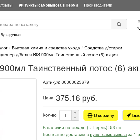
Отзывы
Производители
Пункты самовывоза в Перми
9
:
Лупа ручная
алог
Бытовая химия и средства ухода
Средства д/стирки
ционер д/белья BIS 900мл Таинственный лотос (6) акция
900мл Таинственный лотос (6) ак
Артикул: 00000023679
375.16
руб.
Цена:
Кол-во
В корзину
Быс
В наличии на складе (г. Пермь): 53 шт
Бесплатно доставим в
пункт самовывоза
за 1 