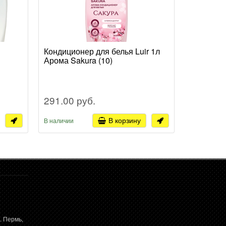
Кондиционер для белья Luir 1л
Порошок 
Арома Sakura (10)
Колор (6)
291.00 руб.
421.14 
В корзину
В наличии
В наличии
. Пермь,