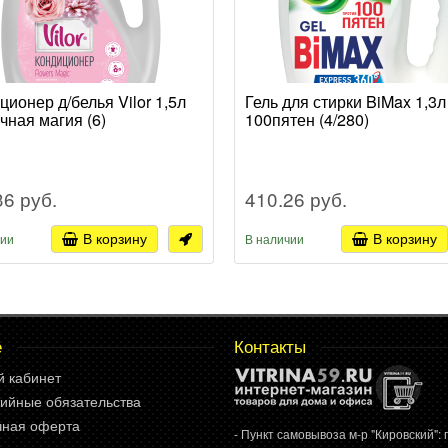
ционер д/белья Vilor 1,5л
Гель для стирки BiMax 1,3л
чная магия (6)
100пятен (4/280)
36 руб.
410.26 руб.
В корзину
В корзину
чии
В наличии
е
Контакты
й кабинет
ийные обязательства
чная оферта
- Пункт самовывоза м-р "Кировский": г