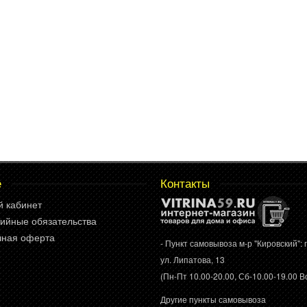
е
Контакты
й кабинет
ийные обязательства
чная оферта
- Пункт самовывоза м-р "Кировский": г
ул. Липатова, 13
(Пн-Пт 10.00-20.00, Сб-10.00-19.00 Вс
Другие пункты самовывоза