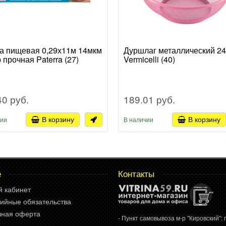
а пищевая 0,29х11м 14мкм
Дуршлаг металлический 24
 прочная Paterra (27)
Vermicelli (40)
40 руб.
189.01 руб.
В корзину
В корзину
чии
В наличии
е
Контакты
й кабинет
ийные обязательства
чная оферта
- Пункт самовывоза м-р "Кировский": г