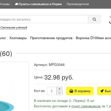
Отзывы
Производители
Пункты самовывоза в Перми
9
:
Светильник уличный
алог
Хозтовары
Приготовление продуктов
Воронка D100мм ассо
(60)
Артикул: MPG3046
32.98
руб.
Цена:
Кол-во
В корзину
Быс
В наличии на складе (г. Пермь): 6 шт
Бесплатно доставим в
пункт самовывоза
за 1 