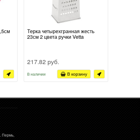
,5см
Терка четырехгранная жесть
Форма дл
23см 2 цвета ручки Vetta
жаропроч
рельефны
Satoshi (6
217.82 руб.
525.87 
В корзину
В наличии
В наличии
. Пермь,